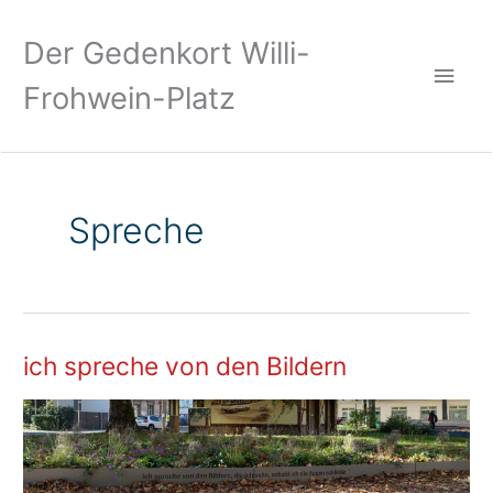
Zum
Hau
Inhalt
Der Gedenkort Willi-
springen
Frohwein-Platz
Spreche
ich spreche von den Bildern
ich
spreche
von
den
Bildern